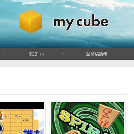
裏短コン
詰将棋論考