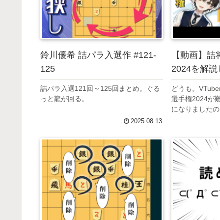
鈴川優希 詰パラ入選作 #121-
【動画】詰
125
2024を解
詰パラ入選121回～125回まとめ。ぐる
どうも。VTub
っと龍が回る。
選手権2024
になりましたの
説動画をYouT
2025.08.13
分ちょっとにま
見てください。