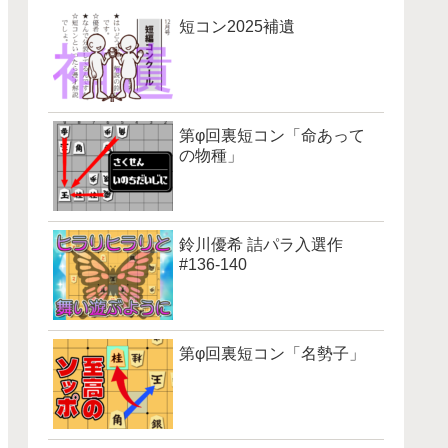
短コン2025補遺
第φ回裏短コン「命あって
の物種」
鈴川優希 詰パラ入選作
#136-140
第φ回裏短コン「名勢子」