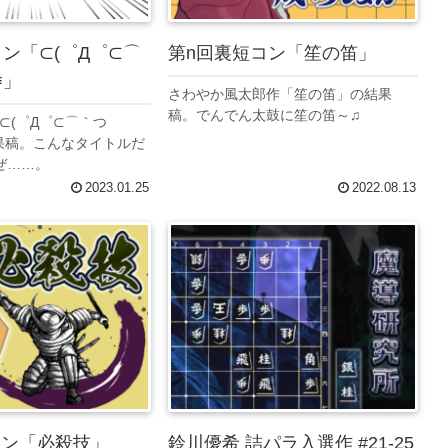
ン「⊂(゜Д゜⊂⌒
第n回裏短コン「笙の笛」
≡」
さわやか風太郎作「笙の笛」の結果
稿。でんでん太鼓に笙の笛～♫
⊂(゜Д゜⊂⌒｀つ
結果稿。こんなタイトルだ
ぜ……。
2023.01.25
2022.08.13
コン「必殺技」
鈴川優希 詰パラ入選作 #21-25