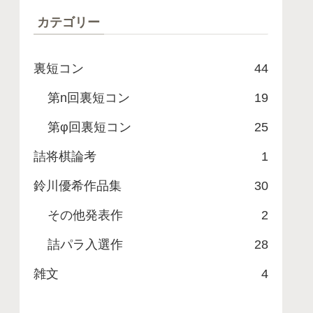
カテゴリー
裏短コン
44
第n回裏短コン
19
第φ回裏短コン
25
詰将棋論考
1
鈴川優希作品集
30
その他発表作
2
詰パラ入選作
28
雑文
4