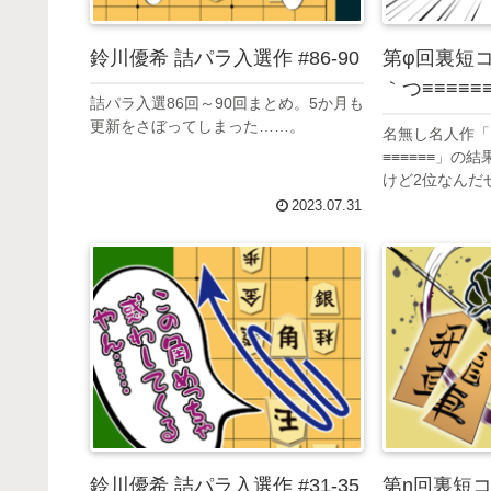
鈴川優希 詰パラ入選作 #86-90
第φ回裏短コ
｀つ≡≡≡≡≡
詰パラ入選86回～90回まとめ。5か月も
更新をさぼってしまった……。
名無し名人作「
≡≡≡≡≡≡」の
けど2位なんだ
2023.07.31
鈴川優希 詰パラ入選作 #31-35
第n回裏短