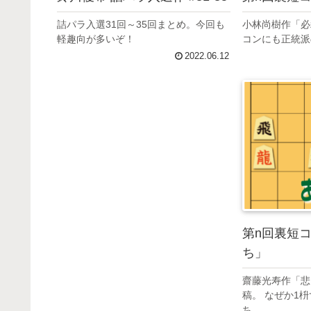
詰パラ入選31回～35回まとめ。今回も
小林尚樹作「必
軽趣向が多いぞ！
コンにも正統派
2022.06.12
第n回裏短
ち」
齋藤光寿作「悲
稿。 なぜか1
ち。