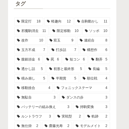
タグ
限定打
18
軽趣向
12
合駒動かし
11
邪魔駒消去
11
限定移動
10
ソッポ
10
改作
10
双玉
9
連続合
8
玉方不成
7
打歩詰
7
構想作
6
腹銀頭金
6
罠
6
短コン
6
翻弄
5
透かし詰
5
初形と最終形
5
長編
5
積み崩し
5
半期賞
5
順位戦
4
移動捨合
4
フェニックステーマ
4
無駄合
3
ダンスの歩
3
バッテリーの組み換え
3
持駒変換
3
ルントラウフ
3
実戦型
2
軌跡
2
無仕掛
2
齋藤光寿
2
モデルメイト
2