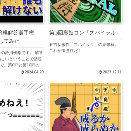
将棋解答選手権
第φ回裏短コン「スパイラル」
説してみた
有吉弘敏作「スパイラル」の結果稿。
これが優勝作だ！
erの鈴川優希です。 解答
が難しいということで話題
で、第6問と第10問の解
ubeに投稿しました。10
2024.04.20
2023.12.11
とめたのでよかったら