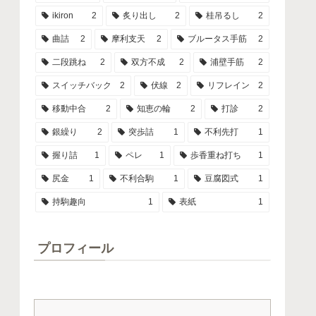
ikiron
2
炙り出し
2
桂吊るし
2
曲詰
2
摩利支天
2
ブルータス手筋
2
二段跳ね
2
双方不成
2
浦壁手筋
2
スイッチバック
2
伏線
2
リフレイン
2
移動中合
2
知恵の輪
2
打診
2
銀繰り
2
突歩詰
1
不利先打
1
握り詰
1
ペレ
1
歩香重ね打ち
1
尻金
1
不利合駒
1
豆腐図式
1
持駒趣向
1
表紙
1
プロフィール