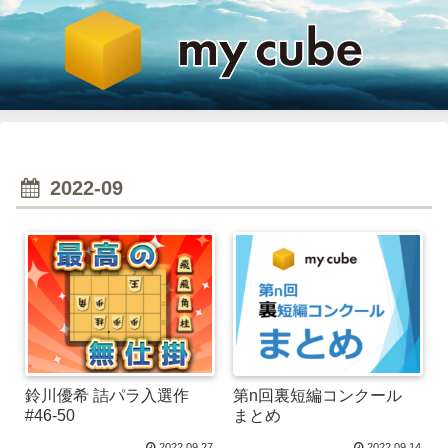
2022-09
鈴川優希 詰パラ入選作
第n回裏短編コンクール
#46-50
まとめ
2022.09.27
2022.09.14