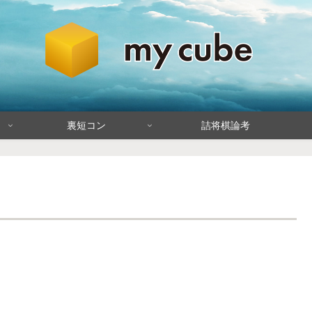
裏短コン
詰将棋論考