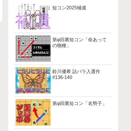
短コン2025補遺
第φ回裏短コン「命あって
の物種」
鈴川優希 詰パラ入選作
#136-140
第φ回裏短コン「名勢子」