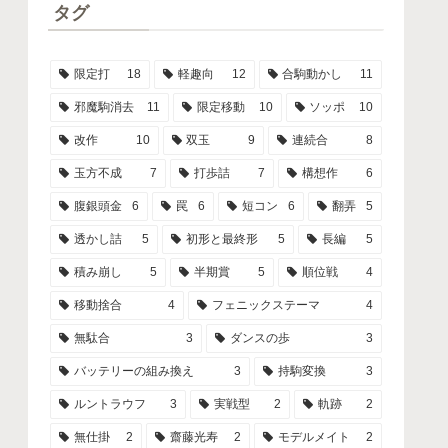
タグ
限定打
18
軽趣向
12
合駒動かし
11
邪魔駒消去
11
限定移動
10
ソッポ
10
改作
10
双玉
9
連続合
8
玉方不成
7
打歩詰
7
構想作
6
腹銀頭金
6
罠
6
短コン
6
翻弄
5
透かし詰
5
初形と最終形
5
長編
5
積み崩し
5
半期賞
5
順位戦
4
移動捨合
4
フェニックステーマ
4
無駄合
3
ダンスの歩
3
バッテリーの組み換え
3
持駒変換
3
ルントラウフ
3
実戦型
2
軌跡
2
無仕掛
2
齋藤光寿
2
モデルメイト
2