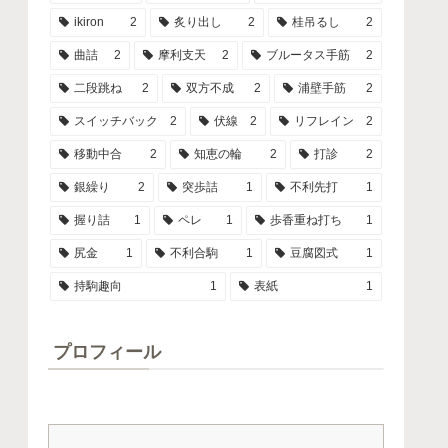
ikiron
2
炙り出し
2
桂吊るし
2
曲詰
2
摩利支天
2
ブルータス手筋
2
二段跳ね
2
双方不成
2
浦壁手筋
2
スイッチバック
2
伏線
2
リフレイン
2
移動中合
2
知恵の輪
2
打診
2
銀繰り
2
突歩詰
1
不利先打
1
握り詰
1
ペレ
1
歩香重ね打ち
1
尻金
1
不利合駒
1
豆腐図式
1
持駒趣向
1
表紙
1
プロフィール