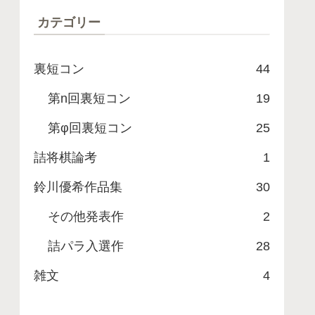
カテゴリー
裏短コン
44
第n回裏短コン
19
第φ回裏短コン
25
詰将棋論考
1
鈴川優希作品集
30
その他発表作
2
詰パラ入選作
28
雑文
4