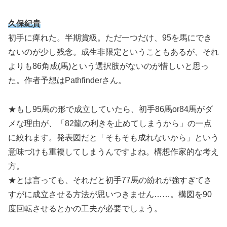
久保紀貴
初手に痺れた。半期賞級。ただ一つだけ、95を馬にでき
ないのが少し残念。成生非限定ということもあるが、それ
よりも86角成(馬)という選択肢がないのが惜しいと思っ
た。作者予想はPathfinderさん。
★もし95馬の形で成立していたら、初手86馬or84馬がダ
メな理由が、「82龍の利きを止めてしまうから」の一点
に絞れます。発表図だと「そもそも成れないから」という
意味づけも重複してしまうんですよね。構想作家的な考え
方。
★とは言っても、それだと初手77馬の紛れが強すぎてさ
すがに成立させる方法が思いつきません……。構図を90
度回転させるとかの工夫が必要でしょう。