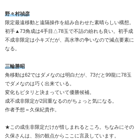
野々村禎彦
限定最遠移動と遠隔操作を組み合わせた素晴らしい構想。
初手▲73角成は4手目△78玉で不詰の紛れも良い。初手成
不成非限定は小キズだが、高水準の争いなので減点要素に
なる。
三輪勝昭
角移動は62ではダメなのは明白だが、73だと99龍に78玉
でダメなのは巧く出来ている。
変化もピタリと決まっていて優勝候補。
成不成非限定が2回重なるのがちょっと気になる。
作者予想＝久保紀貴作。
★この成生非限定だけが惜しまれるところ。ちなみにその
久保さんは、別の観点からここに言及しています。