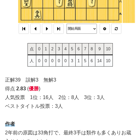
点
0
1
2
3
4
5
6
7
8
9
10
人
0
0
0
0
0
3
1
5
6
14
10
正解39 誤解3 無解3
得点
2.83
(
優勝
)
人気投票 1位：16人 2位：8人 3位：3人
ベストタイトル投票：3人
作者
2年前の原図は33角打で、最終3手は類作も多くありお蔵