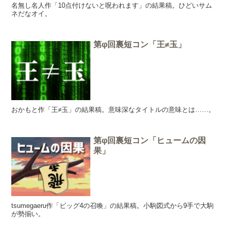
名無し名人作「10点付けないと呪われます」の結果稿。ひどいサム
ネだなオイ。
第φ回裏短コン「王≠玉」
おかもと作「王≠玉」の結果稿。意味深なタイトルの意味とは……。
第φ回裏短コン「ヒュームの因
果」
tsumegaeru作「ビッグ4の召喚」の結果稿。小駒図式から9手で大駒
が勢揃い。