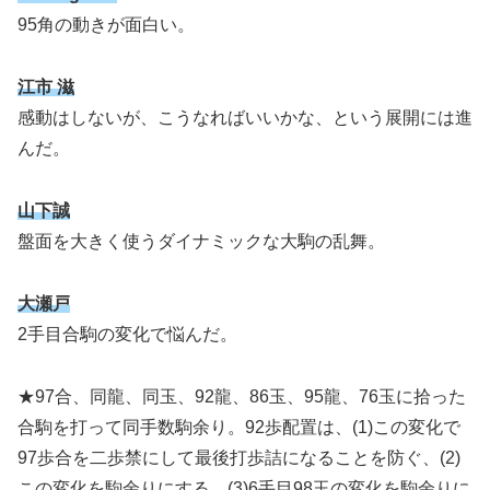
95角の動きが面白い。
江市 滋
感動はしないが、こうなればいいかな、という展開には進
んだ。
山下誠
盤面を大きく使うダイナミックな大駒の乱舞。
大瀬戸
2手目合駒の変化で悩んだ。
★97合、同龍、同玉、92龍、86玉、95龍、76玉に拾った
合駒を打って同手数駒余り。92歩配置は、(1)この変化で
97歩合を二歩禁にして最後打歩詰になることを防ぐ、(2)
この変化を駒余りにする、(3)6手目98玉の変化を駒余りに