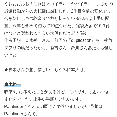
うおおおおお！これはスゴイラル！ヤバイラル！まさかの
最遠移動からの大転回に感動した。2手目合駒の変化で歩
合を防止しつつ駒余りで割り切っている92歩は上手い配
置。昨年も含めて初めて10点付けた。冗談抜きで10点付
けないと呪われるくらい大傑作だと思う(笑)
作者予想＝青木裕一さん。前回の『duplication』も二枚角
ダブりの筋だったから。有吉さん、鈴川さんあたりも怪し
いけど。
★青木さん予想、惜しい。ちなみに本人は、
青木裕一
収束5手は考えたことがあるけど、この頭4手は思いつき
ませんでした。上手い手順だと思います。
Pathfinderさんと太刀岡さんで迷いましたが、予想は
Pathfinderさんで。