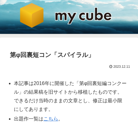
第φ回裏短コン「スパイラル」
2023.12.11
本記事は2016年に開催した「第φ回裏短編コンクー
ル」の結果稿を旧サイトから移植したものです。
できるだけ当時のままの文章とし、修正は最小限
にしてあります。
出題作一覧は
こちら
。