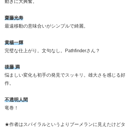
動きに大興奮。
齋藤光寿
最遠移動の意味合いがシンプルで綺麗。
黄楊一輝
完璧な仕上がり。文句なし。Pathfinderさん？
後藤 満
悩ましい変化も初手の発見でスッキリ。雄大さを感じる好
作。
不透明人間
竜巻！
★作者はスパイラルというよりブーメランに見えたけどタ