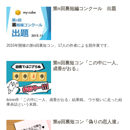
第n回裏短編コンクール 出題
2015年開催の第n回裏短コン。17人の作者による競作展です。
第n回裏短コン「この中に一人、
成香がおる」
ikiron作「この中に一人、成香がおる」結果稿。 ウケ狙いに走った結
果余詰という末路。
第φ回裏短コン「偽りの恋人達」