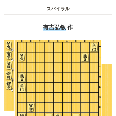
スパイラル
有吉弘敏
作