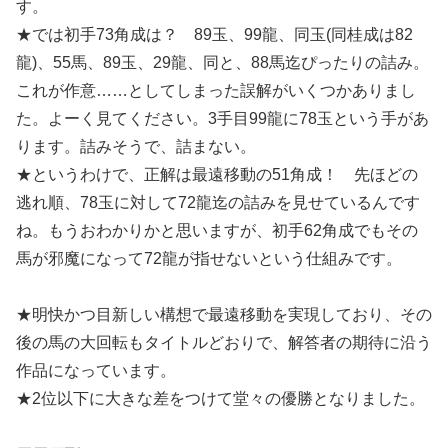
す。
★では初手73角成は？ 89玉、99龍、同玉(同桂成は82
龍)、55馬、89玉、29龍、同と、88馬迄ぴったりの詰み。
これが作意……としてしまった誤解がいくつかありまし
た。よーく見てください。3手目99龍に78玉という手があ
ります。詰みそうで、詰まない。
★というわけで、正解は最遠移動の51角成！ 先ほどの
逃れ順、78玉に対して72龍迄の詰みを見せているんです
ね。もうおわかりかと思いますが、初手62角成でもその
馬が邪魔になって72龍が指せないという仕組みです。
★明快かつ目新しい構想で最遠移動を実現しており、その
後の馬の大回転もタイトルどおりで、解答者の期待に沿う
作品になっています。
★2位以下に大きな差をつけて堂々の優勝となりました。