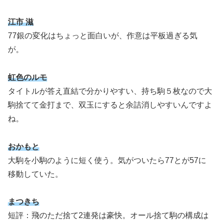
江市 滋
77銀の変化はちょっと面白いが、作意は平板過ぎる気
が。
虹色のルモ
タイトルが答え直結で分かりやすい、持ち駒５枚なので大
駒捨てて金打まで、双玉にすると余詰消しやすいんですよ
ね。
おかもと
大駒を小駒のように短く使う。気がついたら77とが57に
移動していた。
まつきち
短評：飛のただ捨て2連発は豪快。オール捨て駒の構成は