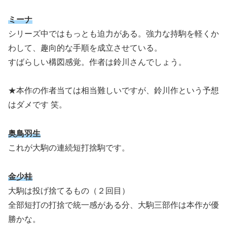
ミーナ
シリーズ中ではもっとも迫力がある。強力な持駒を軽くか
わして、趣向的な手順を成立させている。
すばらしい構図感覚。作者は鈴川さんでしょう。
★本作の作者当ては相当難しいですが、鈴川作という予想
はダメです 笑。
奥鳥羽生
これが大駒の連続短打捨駒です。
金少桂
大駒は投げ捨てるもの（２回目）
全部短打の打捨で統一感がある分、大駒三部作は本作が優
勝かな。