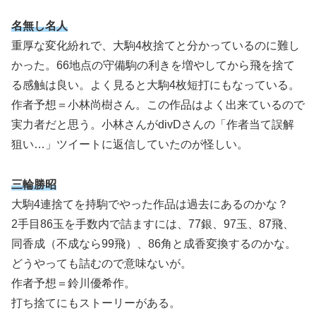
名無し名人
重厚な変化紛れで、大駒4枚捨てと分かっているのに難し
かった。66地点の守備駒の利きを増やしてから飛を捨て
る感触は良い。よく見ると大駒4枚短打にもなっている。
作者予想＝小林尚樹さん。この作品はよく出来ているので
実力者だと思う。小林さんがdivDさんの「作者当て誤解
狙い…」ツイートに返信していたのが怪しい。
三輪勝昭
大駒4連捨てを持駒でやった作品は過去にあるのかな？
2手目86玉を手数内で詰ますには、77銀、97玉、87飛、
同香成（不成なら99飛）、86角と成香変換するのかな。
どうやっても詰むので意味ないが。
作者予想＝鈴川優希作。
打ち捨てにもストーリーがある。