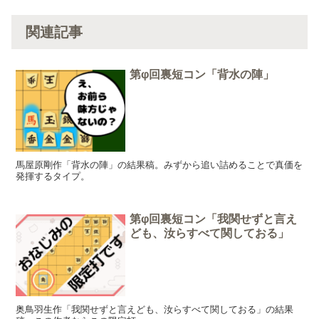
関連記事
第φ回裏短コン「背水の陣」
馬屋原剛作「背水の陣」の結果稿。みずから追い詰めることで真価を
発揮するタイプ。
第φ回裏短コン「我関せずと言え
ども、汝らすべて関しておる」
奥鳥羽生作「我関せずと言えども、汝らすべて関しておる」の結果