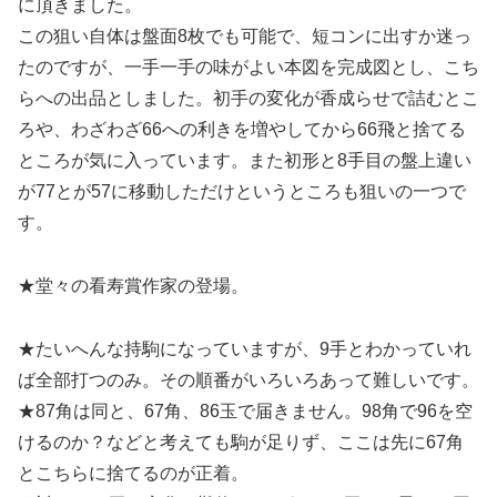
に頂きました。
この狙い自体は盤面8枚でも可能で、短コンに出すか迷っ
たのですが、一手一手の味がよい本図を完成図とし、こち
らへの出品としました。初手の変化が香成らせで詰むとこ
ろや、わざわざ66への利きを増やしてから66飛と捨てる
ところが気に入っています。また初形と8手目の盤上違い
が77とが57に移動しただけというところも狙いの一つで
す。
★堂々の看寿賞作家の登場。
★たいへんな持駒になっていますが、9手とわかっていれ
ば全部打つのみ。その順番がいろいろあって難しいです。
★87角は同と、67角、86玉で届きません。98角で96を空
けるのか？などと考えても駒が足りず、ここは先に67角
とこちらに捨てるのが正着。