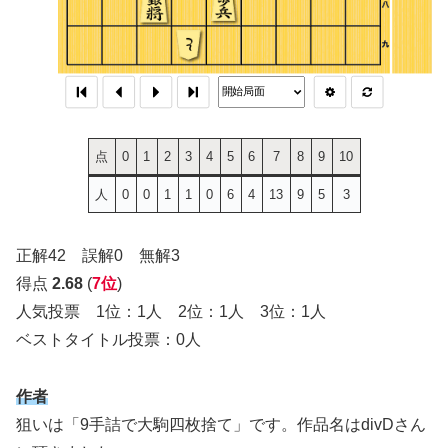
点
0
1
2
3
4
5
6
7
8
9
10
人
0
0
1
1
0
6
4
13
9
5
3
正解42 誤解0 無解3
得点
2.68
(
7位
)
人気投票 1位：1人 2位：1人 3位：1人
ベストタイトル投票：0人
作者
狙いは「9手詰で大駒四枚捨て」です。作品名はdivDさん