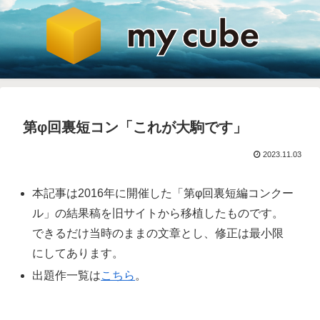
第φ回裏短コン「これが大駒です」
2023.11.03
本記事は2016年に開催した「第φ回裏短編コンクー
ル」の結果稿を旧サイトから移植したものです。
できるだけ当時のままの文章とし、修正は最小限
にしてあります。
出題作一覧は
こちら
。