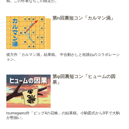
稿。この作者ならこの限定打。
第n回裏短コン「カルマン渦」
彼方作「カルマン渦」結果稿。 中合動かしと桂跳ねのコラボレーシ
ョン。
第φ回裏短コン「ヒュームの因
果」
tsumegaeru作「ビッグ4の召喚」の結果稿。小駒図式から9手で大駒
が勢揃い。