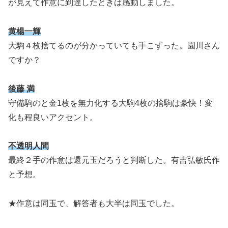
が見えて作意に到達したときは感動しました。
黄楊一輝
大駒４枚捨てるのが分かっていても手こずった。園川さん
ですか？
後藤 満
守備駒のと金1枚を無力化する大駒4枚の捨駒は豪快！変
化も程良いアクセント。
不透明人間
最終２手の作意は還元玉だろうと判断した。有吉弘敏氏作
と予想。
★作意は同玉で、解答者も大半は同玉でした。