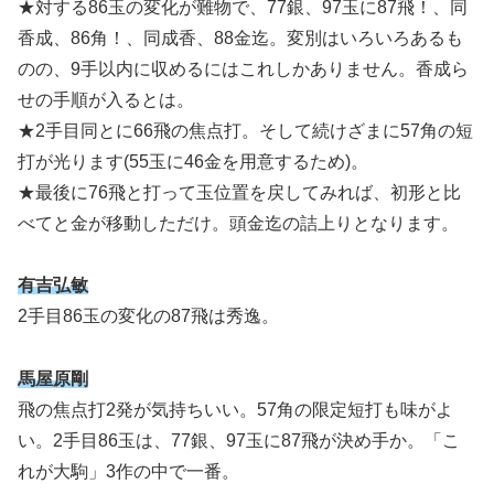
★対する86玉の変化が難物で、77銀、97玉に87飛！、同
香成、86角！、同成香、88金迄。変別はいろいろあるも
のの、9手以内に収めるにはこれしかありません。香成ら
せの手順が入るとは。
★2手目同とに66飛の焦点打。そして続けざまに57角の短
打が光ります(55玉に46金を用意するため)。
★最後に76飛と打って玉位置を戻してみれば、初形と比
べてと金が移動しただけ。頭金迄の詰上りとなります。
有吉弘敏
2手目86玉の変化の87飛は秀逸。
馬屋原剛
飛の焦点打2発が気持ちいい。57角の限定短打も味がよ
い。2手目86玉は、77銀、97玉に87飛が決め手か。「こ
れが大駒」3作の中で一番。