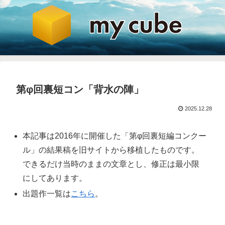
第φ回裏短コン「背水の陣」
2025.12.28
本記事は2016年に開催した「第φ回裏短編コンクー
ル」の結果稿を旧サイトから移植したものです。
できるだけ当時のままの文章とし、修正は最小限
にしてあります。
出題作一覧は
こちら
。