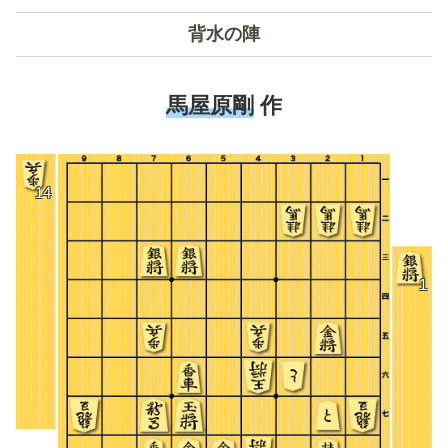
背水の陣
馬屋原剛
作