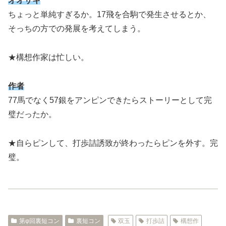
オオサキ
ちょっと単純すぎるか。17飛を合駒で発生させるとか、
そっちの方での発展を考えてしまう。
★構想作家は忙しい。
作者
77馬でなく57銀をアンピンできたらストーリーとして完
璧だったか。
★自らピンして、打歩詰誘致が終わったらピンを外す。完
璧。
第φ回裏短コン
裏短コン
双玉
打歩詰
構想作