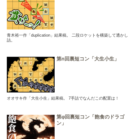
青木裕一作「duplication」結果稿。 二段ロケットを構築して透かし
詰。
第n回裏短コン「大生小生」
オオサキ作「大生小生」結果稿。 7手詰でなんだこの配置は！
第φ回裏短コン「飽食のドラゴ
ン」