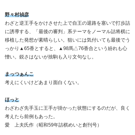
野々村禎彦
わざと逆王手をかけさせた上で自王の退路を塞いで打歩詰
に誘導する、「最後の審判」系テーマをノーマル詰将棋に
移植した発想が素晴らしい。狙いには気付いても最後でう
っかり▲65香とすると、▲98馬△76香合という紛れも心
憎い。鋭さはないが捨駒も入り文句なし。
まっつぁんこ
考えにくいけどあまり面白くない。
ほっと
わざわざ先手玉に王手が掛かった状態にするのだが、良く
考えたら前例もあった。
愛 上夫氏作（昭和59年詰棋めいと創刊号）