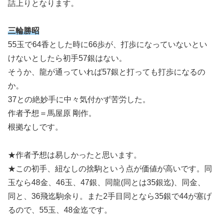
詰上りとなります。
三輪勝昭
55玉で64香とした時に66歩が、打歩になっていないとい
けないとしたら初手57銀はない。
そうか、龍が通っていれば57銀と打っても打歩になるの
か。
37との絶妙手に中々気付かず苦労した。
作者予想＝馬屋原 剛作。
根拠なしです。
★作者予想は易しかったと思います。
★この初手、紐なしの捨駒という点が価値が高いです。同
玉なら48金、46玉、47銀、同龍(同とは35銀迄)、同金、
同と、36飛迄駒余り。また2手目同となら35銀で44が塞げ
るので、55玉、48金迄です。