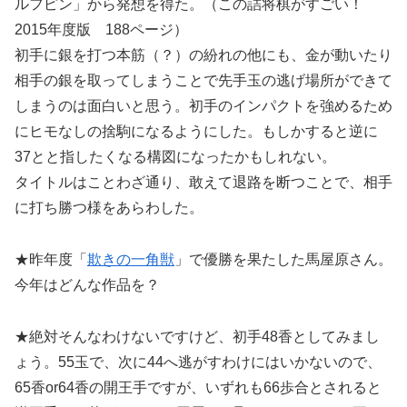
ルフピン」から発想を得た。（この詰将棋がすごい！
2015年度版 188ページ）
初手に銀を打つ本筋（？）の紛れの他にも、金が動いたり
相手の銀を取ってしまうことで先手玉の逃げ場所ができて
しまうのは面白いと思う。初手のインパクトを強めるため
にヒモなしの捨駒になるようにした。もしかすると逆に
37とと指したくなる構図になったかもしれない。
タイトルはことわざ通り、敢えて退路を断つことで、相手
に打ち勝つ様をあらわした。
★昨年度「
欺きの一角獣
」で優勝を果たした馬屋原さん。
今年はどんな作品を？
★絶対そんなわけないですけど、初手48香としてみまし
ょう。55玉で、次に44へ逃がすわけにはいかないので、
65香or64香の開王手ですが、いずれも66歩合とされると