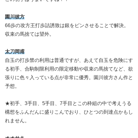
園川彼方
66歩の攻方王打歩詰誘致は銀をピンさせることで解決。
収束の馬捨ては望外。
太刀岡甫
自玉の打歩禁の利用は普通ですが、あえて自玉を危険にす
る初手、合駒制限利用の限定移動や収束の馬捨てなど、欲
張りに色々入っている点が非常に優秀。園川彼方さん作と
予想。
★初手、3手目、5手目、7手目とこの枠組の中で考えうる
構想をふんだんに盛りこんでおり、ひとつの到達点かもし
れません。