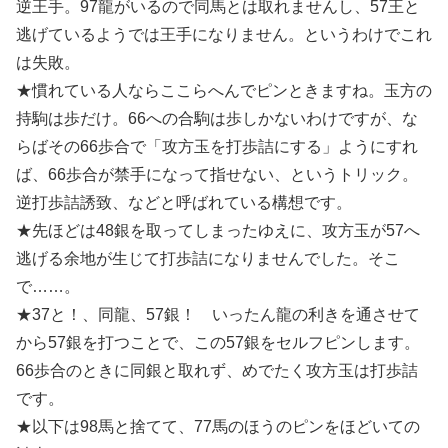
逆王手。97龍がいるので同馬とは取れませんし、57王と
逃げているようでは王手になりません。というわけでこれ
は失敗。
★慣れている人ならここらへんでピンときますね。玉方の
持駒は歩だけ。66への合駒は歩しかないわけですが、な
らばその66歩合で「攻方玉を打歩詰にする」ようにすれ
ば、66歩合が禁手になって指せない、というトリック。
逆打歩詰誘致、などと呼ばれている構想です。
★先ほどは48銀を取ってしまったゆえに、攻方玉が57へ
逃げる余地が生じて打歩詰になりませんでした。そこ
で……。
★37と！、同龍、57銀！ いったん龍の利きを通させて
から57銀を打つことで、この57銀をセルフピンします。
66歩合のときに同銀と取れず、めでたく攻方玉は打歩詰
です。
★以下は98馬と捨てて、77馬のほうのピンをほどいての