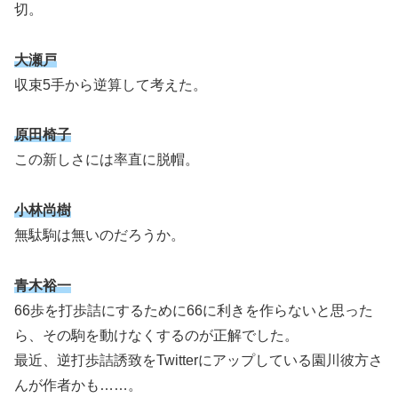
切。
大瀬戸
収束5手から逆算して考えた。
原田椅子
この新しさには率直に脱帽。
小林尚樹
無駄駒は無いのだろうか。
青木裕一
66歩を打歩詰にするために66に利きを作らないと思った
ら、その駒を動けなくするのが正解でした。
最近、逆打歩詰誘致をTwitterにアップしている園川彼方さ
んが作者かも……。