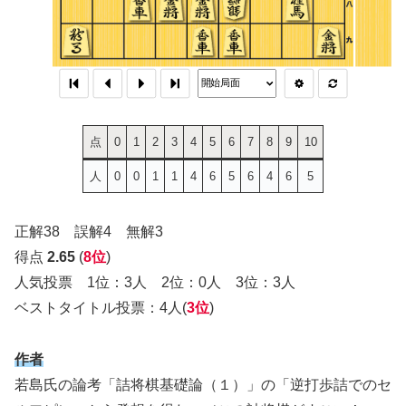
点
0
1
2
3
4
5
6
7
8
9
10
人
0
0
1
1
4
6
5
6
4
6
5
正解38 誤解4 無解3
得点
2.65
(
8位
)
人気投票 1位：3人 2位：0人 3位：3人
ベストタイトル投票：4人(
3位
)
作者
若島氏の論考「詰将棋基礎論（１）」の「逆打歩詰でのセ