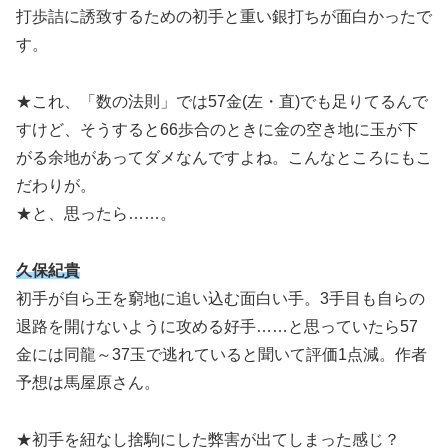
打歩詰に誘致するための初手と重い銀打ちが面白かったで
す。
★これ、「数の法則」では57金(左・直)でも足りてるんで
すけど、そうすると66歩合のときに金の空き地に玉が下
がる余地があってダメなんですよね。こんなところにもこ
だわりが。
★と、思ったら……。
久保紀貴
初手が自ら王を窮地に追い込む面白い手。3手目も自らの
退路を開けないように攻める好手……と思っていたら57
金には同龍～37玉で逃れていると聞いて評価1点減。作者
予想は馬屋原さん。
★初手を紐なし捨駒にした弊害が出てしまった感じ？