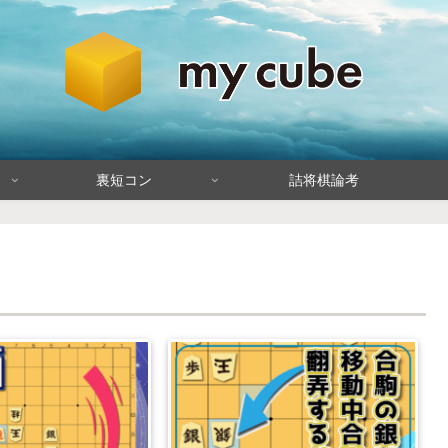
裏短コン
詰将棋論考