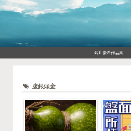
鈴川優希作品集
腹銀頭金