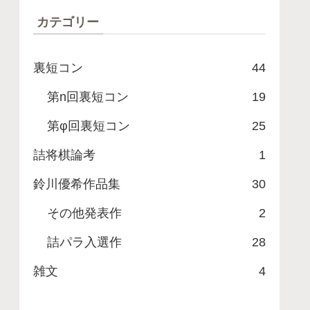
カテゴリー
裏短コン
44
第n回裏短コン
19
第φ回裏短コン
25
詰将棋論考
1
鈴川優希作品集
30
その他発表作
2
詰パラ入選作
28
雑文
4