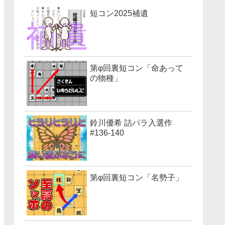
短コン2025補遺
第φ回裏短コン「命あって
の物種」
鈴川優希 詰パラ入選作
#136-140
第φ回裏短コン「名勢子」