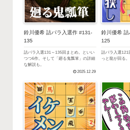
鈴川優希 詰パラ入選作 #131-
鈴川優希 詰パ
135
125
詰パラ入選131～135回まとめ。といい
詰パラ入選121
つつ6作。そして「廻る鬼瓢箪」の詳細
っと龍が回る。
な解説も。
2025.12.29