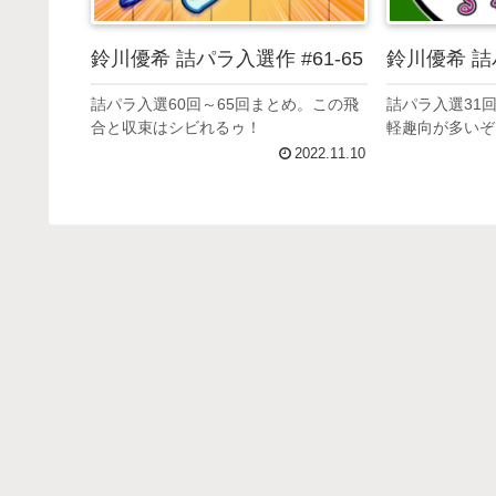
鈴川優希 詰パラ入選作 #61-65
鈴川優希 詰パ
詰パラ入選60回～65回まとめ。この飛
詰パラ入選31
合と収束はシビれるゥ！
軽趣向が多いぞ
2022.11.10