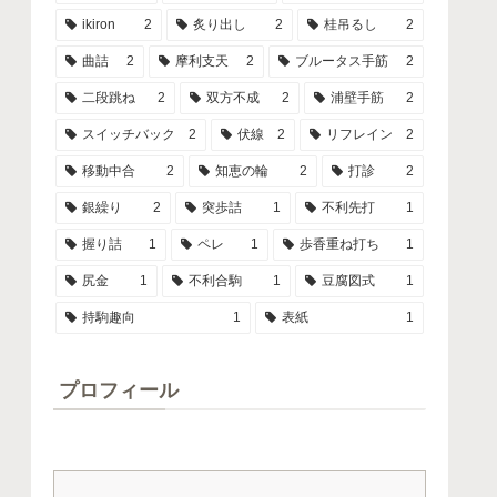
ikiron
2
炙り出し
2
桂吊るし
2
曲詰
2
摩利支天
2
ブルータス手筋
2
二段跳ね
2
双方不成
2
浦壁手筋
2
スイッチバック
2
伏線
2
リフレイン
2
移動中合
2
知恵の輪
2
打診
2
銀繰り
2
突歩詰
1
不利先打
1
握り詰
1
ペレ
1
歩香重ね打ち
1
尻金
1
不利合駒
1
豆腐図式
1
持駒趣向
1
表紙
1
プロフィール