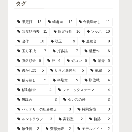
タグ
限定打
18
軽趣向
12
合駒動かし
11
邪魔駒消去
11
限定移動
10
ソッポ
10
改作
10
双玉
9
連続合
8
玉方不成
7
打歩詰
7
構想作
6
腹銀頭金
6
罠
6
短コン
6
翻弄
5
透かし詰
5
初形と最終形
5
長編
5
積み崩し
5
半期賞
5
順位戦
4
移動捨合
4
フェニックステーマ
4
無駄合
3
ダンスの歩
3
バッテリーの組み換え
3
持駒変換
3
ルントラウフ
3
実戦型
2
軌跡
2
無仕掛
2
齋藤光寿
2
モデルメイト
2