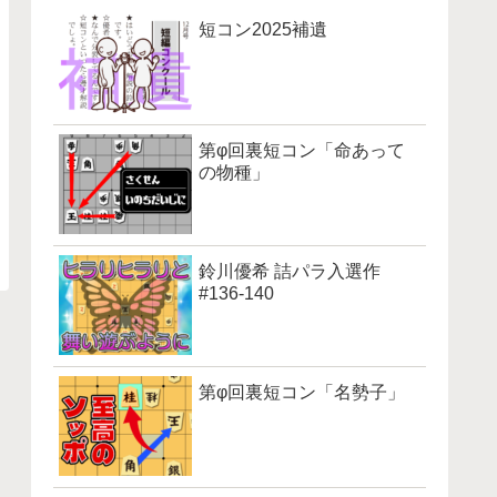
短コン2025補遺
第φ回裏短コン「命あって
の物種」
鈴川優希 詰パラ入選作
#136-140
第φ回裏短コン「名勢子」