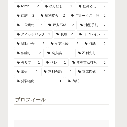
ikiron
2
炙り出し
2
桂吊るし
2
曲詰
2
摩利支天
2
ブルータス手筋
2
二段跳ね
2
双方不成
2
浦壁手筋
2
スイッチバック
2
伏線
2
リフレイン
2
移動中合
2
知恵の輪
2
打診
2
銀繰り
2
突歩詰
1
不利先打
1
握り詰
1
ペレ
1
歩香重ね打ち
1
尻金
1
不利合駒
1
豆腐図式
1
持駒趣向
1
表紙
1
プロフィール