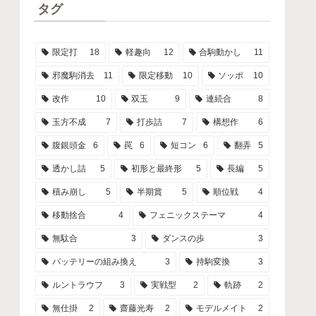
タグ
限定打
18
軽趣向
12
合駒動かし
11
邪魔駒消去
11
限定移動
10
ソッポ
10
改作
10
双玉
9
連続合
8
玉方不成
7
打歩詰
7
構想作
6
腹銀頭金
6
罠
6
短コン
6
翻弄
5
透かし詰
5
初形と最終形
5
長編
5
積み崩し
5
半期賞
5
順位戦
4
移動捨合
4
フェニックステーマ
4
無駄合
3
ダンスの歩
3
バッテリーの組み換え
3
持駒変換
3
ルントラウフ
3
実戦型
2
軌跡
2
無仕掛
2
齋藤光寿
2
モデルメイト
2